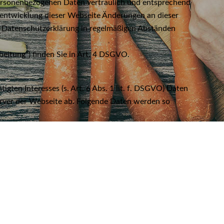
personenbezogenen Daten vertraulich und entsprechend
erentwicklung dieser Webseite Änderungen an dieser
 Datenschutzerklärung in regelmäßigen Abständen
beitung”) finden Sie in Art. 4 DSGVO.
gten Interesses (s. Art. 6 Abs. 1 lit. f. DSGVO) Daten
Server der Webseite ab. Folgende Daten werden so
ht. Die Speicherung der Daten erfolgt aus