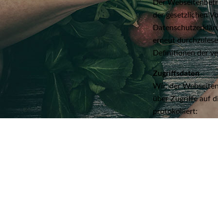
Der Webseitenbetr
der gesetzlichen V
Datenschutzerklär
erneut durchzulese
Definitionen der v
Zugriffsdaten
Wir, der Webseiten
über Zugriffe auf 
protokolliert:
Besuchte Webseit
Uhrzeit zum Zeitpu
Menge der gesende
Quelle/Verweis, vo
Verwendeter Brow
Verwendetes Betri
Verwendete IP-Adr
Die Server-Logfile