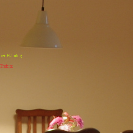
r Fläming
Trebitz