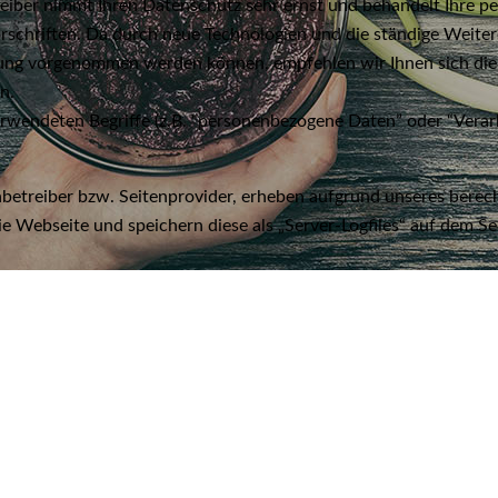
eiber nimmt Ihren Datenschutz sehr ernst und behandelt Ihre 
orschriften. Da durch neue Technologien und die ständige Weit
ung vorgenommen werden können, empfehlen wir Ihnen sich die
n.
erwendeten Begriffe (z.B. “personenbezogene Daten” oder “Verar
betreiber bzw. Seitenprovider, erheben aufgrund unseres berechti
die Webseite und speichern diese als „Server-Logfiles“ auf dem 
e
nkt des Zugriffes
ten Daten in Byte
n welchem Sie auf die Seite gelangten
ser
ebssystem
esse
s werden für maximal 7 Tage gespeichert und anschließend gelösc